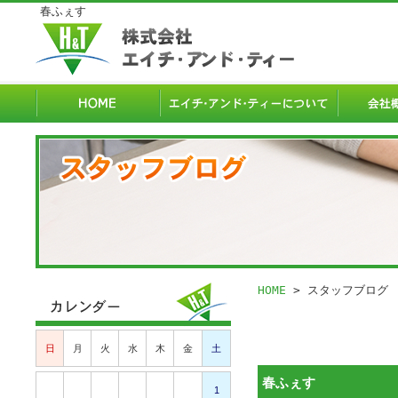
春ふぇす
HOME
> スタッフブログ
日
月
火
水
木
金
土
春ふぇす
1