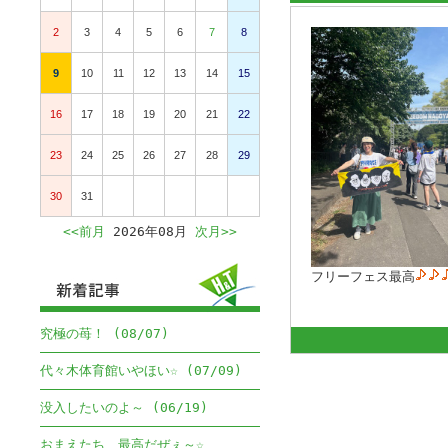
2
3
4
5
6
7
8
9
10
11
12
13
14
15
16
17
18
19
20
21
22
23
24
25
26
27
28
29
30
31
<<前月
2026年08月
次月>>
フリーフェス最高
究極の苺！ (08/07)
代々木体育館いやほい☆ (07/09)
没入したいのよ～ (06/19)
おまえたち、最高だぜぇ～☆