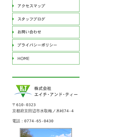
〒610-0323
京都府京田辺市水取梅ノ木峠74-4
電話：0774-65-0430