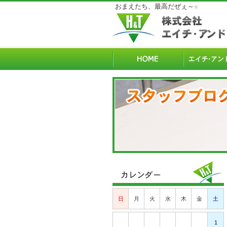
おまえたち、最高だぜぇ～☆
日
月
火
水
木
金
土
1