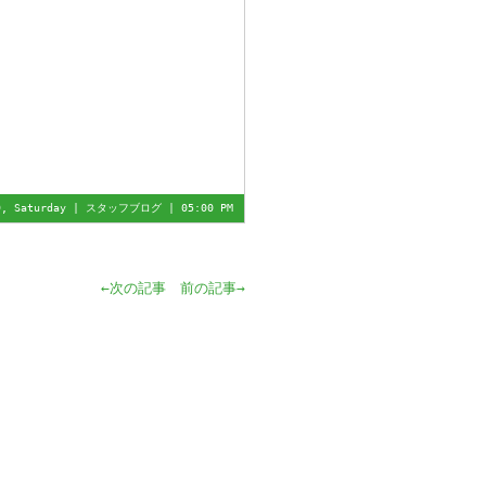
9, Saturday |
スタッフブログ
| 05:00 PM
←次の記事
前の記事→