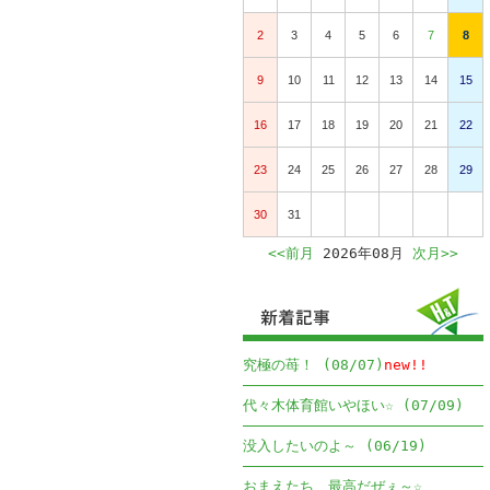
2
3
4
5
6
7
8
9
10
11
12
13
14
15
16
17
18
19
20
21
22
23
24
25
26
27
28
29
30
31
<<前月
2026年08月
次月>>
究極の苺！ (08/07)
new!!
代々木体育館いやほい☆ (07/09)
没入したいのよ～ (06/19)
おまえたち、最高だぜぇ～☆