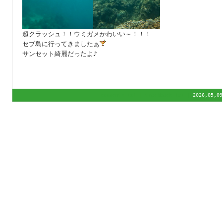
超クラッシュ！！ウミガメかわいい～！！！
セブ島に行ってきましたぁ
サンセット綺麗だったよ♪
comments (x) | trackback (x) |
2026,05,0