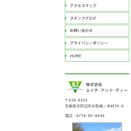
〒610-0323
京都府京田辺市水取梅ノ木峠74-4
電話：0774-65-0430