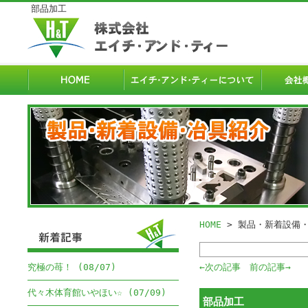
部品加工
HOME
> 製品・新着設備
究極の苺！ (08/07)
←次の記事
前の記事→
代々木体育館いやほい☆ (07/09)
部品加工