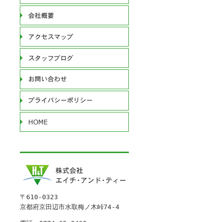
〒610-0323
京都府京田辺市水取梅ノ木峠74-4