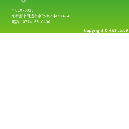
〒610-0323
京都府京田辺市水取梅ノ木峠74-4
電話：0774-65-0430